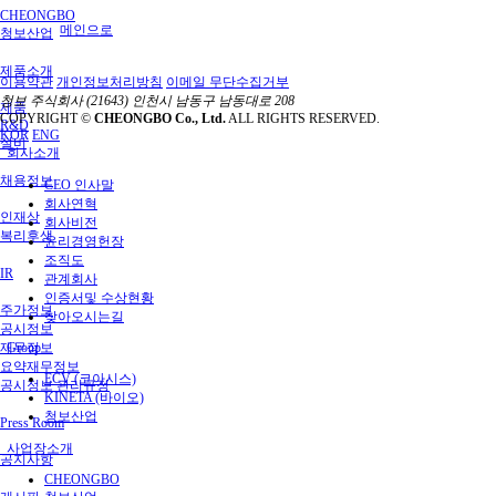
CHEONGBO
메인으로
청보산업
제품소개
이용약관
개인정보처리방침
이메일 무단수집거부
청보 주식회사
(21643) 인천시 남동구 남동대로 208
제품
COPYRIGHT ©
CHEONGBO Co., Ltd.
ALL RIGHTS RESERVED.
R&D
KOR
ENG
설비
회사소개
채용정보
CEO 인사말
회사연혁
인재상
회사비전
복리후생
윤리경영헌장
조직도
IR
관계회사
인증서및 수상현황
주가정보
찾아오시는길
공시정보
재무정보
Group
요약재무정보
ECV (코아시스)
공시정보 관리규정
KINETA (바이오)
청보산업
Press Room
사업장소개
공지사항
CHEONGBO