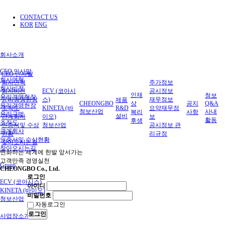
CONTACT US
KOR
ENG
회사소개
CEO 인사말
CEO 인사말
회사연혁
회사연혁
주가정보
회사비전
회사비전
ECV (코아시
공시정보
인재
청보
윤리경영헌장
윤리경영헌장
스)
재무정보
제품
CHEONGBO
상
공지
Q&A
윤리경영헌장
조직도
KINETA (바
R&D
요약재무정
청보산업
사내
복리
사항
윤리규범
설비
관계회사
이오)
보
활동
후생
조직도
인증서및 수상
청보산업
공시정보 관
관계회사
현황
리규정
인증서및 수상현황
찾아오시는길
찾아오시는길
변화하는 세계에 한발 앞서가는
고객만족 경영실천
Group
CHEONGBO Co., Ltd.
로그인
ECV (코아시스)
아이디
KINETA (바이오)
비밀번호
청보산업
자동로그인
로그인
사업장소개