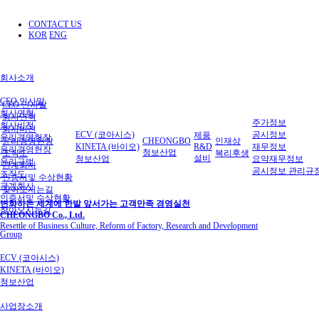
CONTACT US
KOR
ENG
회사소개
CEO 인사말
CEO 인사말
회사연혁
회사연혁
주가정보
회사비전
회사비전
ECV (코아시스)
공시정보
제품
윤리경영헌장
윤리경영헌장
CHEONGBO
인재상
KINETA (바이오)
R&D
재무정보
윤리경영헌장
청보산업
조직도
복리후생
설비
청보산업
요약재무정보
윤리규범
관계회사
공시정보 관리규
조직도
인증서및 수상현황
관계회사
찾아오시는길
인증서및 수상현황
변화하는 세계에 한발 앞서가는 고객만족 경영실천
찾아오시는길
CHEONGBO Co., Ltd.
Resettle of Business Culture, Reform of Factory, Research and Development
Group
ECV (코아시스)
KINETA (바이오)
청보산업
사업장소개