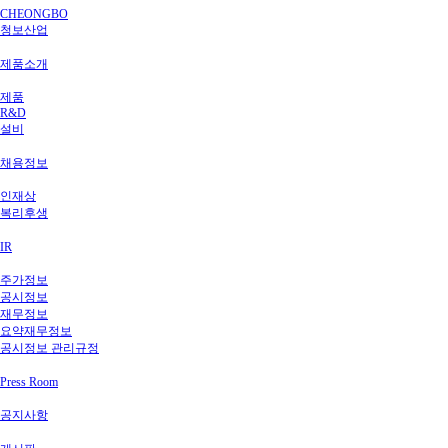
CHEONGBO
청보산업
제품소개
제품
R&D
설비
채용정보
인재상
복리후생
IR
주가정보
공시정보
재무정보
요약재무정보
공시정보 관리규정
Press Room
공지사항