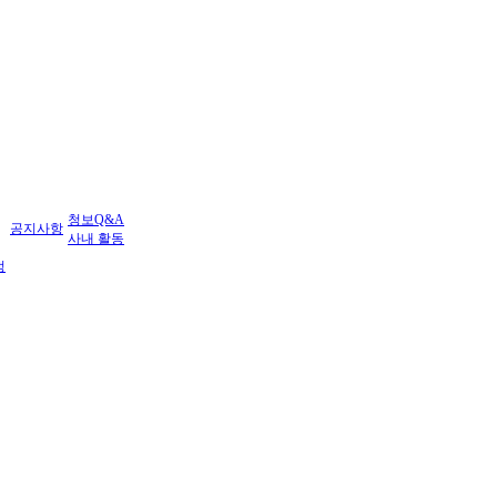
청보Q&A
공지사항
사내 활동
정